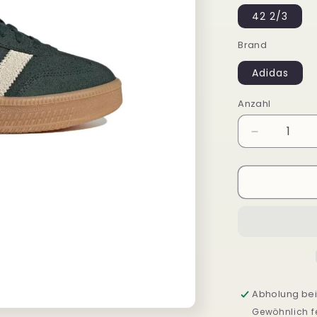
42 2/3
Brand
Adidas
Anzahl
Verringere
die
Menge
für
Adidas
Samba
XLG
JI3198
Abholung be
Gewöhnlich fe