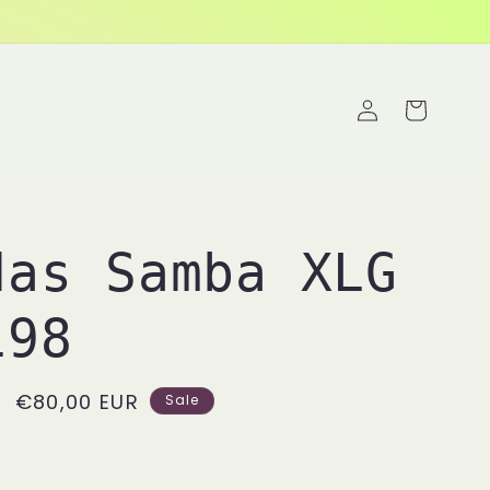
Einloggen
Warenkorb
das Samba XLG
198
Verkaufspreis
€80,00 EUR
Sale