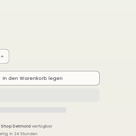
Erhöhe
die
Menge
In den Warenkorb legen
für
Adidas
Samba
XLG
JI3198
i
Shop Detmold
verfügbar
rtig in 24 Stunden